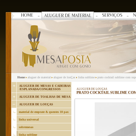
HOME
SERVIÇOS
N
ALUGUER DE MATERIAL
Home
aluguer de material
aluguer de louÇas
linha sublime
prato cocktail sublime com sup
ALUGUER DE MESAS E CADEIRAS
/ESPLANADA/CONGRESSOS
ALUGUER DE LOUÇAS
PRATO COCKTAIL SUBLIME COM
ALUGUER DE TOALHAS DE MESA
ALUGUER DE LOUÇAS
material de emprate & quentes 10 pax
linha universal
sobremesas
linha sublime