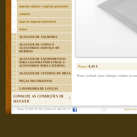
emprate saladas e emprate guarnições
cafetaria
taças de emprate individual
vidros
ALUGUER DE TALHERES
ALUGUER DE COPOS E
ACESSÓRIOS SERVIÇO DE
BEBIDAS
ALUGUER DE EQUIPAMENTOS
PARA COZINHA INDUSTRIAL E
ACESSÓRIOS PARA CATERING
Preço:
0,45 €
ALUGUER DE CENTROS DE MESA
Prato cocktail para refeição volante ou 
PEÇAS DECORATIVAS
LAVANDARIA DE LOUÇAS
CONSULTE AS CONDIÇÕES DE
ALUGUER
Porto 22 901 21 99
|
Lisboa 21 426 46 15
|
PRIVACID