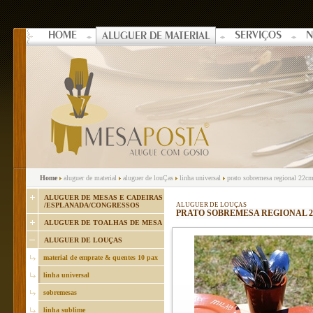
HOME
SERVIÇOS
N
ALUGUER DE MATERIAL
Home
aluguer de material
aluguer de louÇas
linha universal
prato sobremesa regional 22c
ALUGUER DE MESAS E CADEIRAS
/ESPLANADA/CONGRESSOS
ALUGUER DE LOUÇAS
PRATO SOBREMESA REGIONAL 2
ALUGUER DE TOALHAS DE MESA
ALUGUER DE LOUÇAS
material de emprate & quentes 10 pax
linha universal
sobremesas
linha sublime