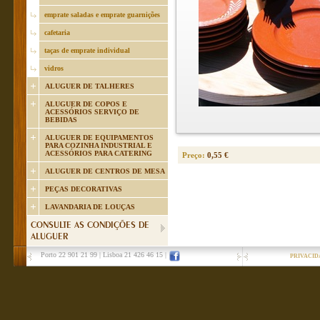
emprate saladas e emprate guarnições
cafetaria
taças de emprate individual
vidros
ALUGUER DE TALHERES
ALUGUER DE COPOS E
ACESSÓRIOS SERVIÇO DE
BEBIDAS
ALUGUER DE EQUIPAMENTOS
PARA COZINHA INDUSTRIAL E
ACESSÓRIOS PARA CATERING
Preço:
0,55 €
ALUGUER DE CENTROS DE MESA
PEÇAS DECORATIVAS
LAVANDARIA DE LOUÇAS
CONSULTE AS CONDIÇÕES DE
ALUGUER
Porto 22 901 21 99
|
Lisboa 21 426 46 15
|
PRIVACID