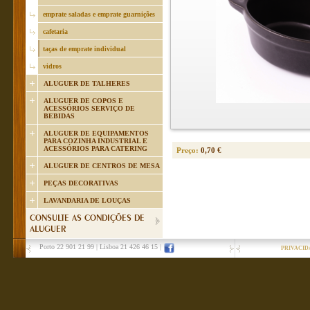
emprate saladas e emprate guarnições
cafetaria
taças de emprate individual
vidros
ALUGUER DE TALHERES
ALUGUER DE COPOS E
ACESSÓRIOS SERVIÇO DE
BEBIDAS
ALUGUER DE EQUIPAMENTOS
PARA COZINHA INDUSTRIAL E
ACESSÓRIOS PARA CATERING
Preço:
0,70 €
ALUGUER DE CENTROS DE MESA
PEÇAS DECORATIVAS
LAVANDARIA DE LOUÇAS
CONSULTE AS CONDIÇÕES DE
ALUGUER
Porto 22 901 21 99
|
Lisboa 21 426 46 15
|
PRIVACID