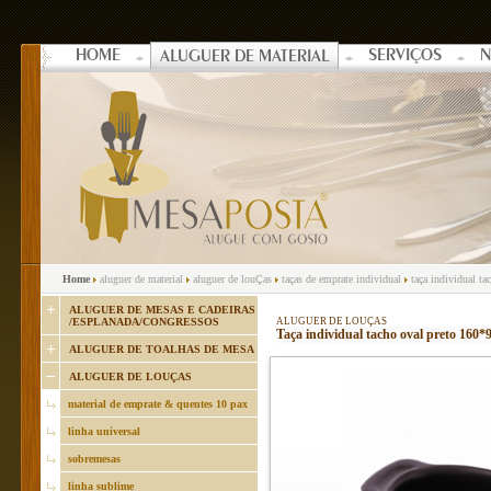
HOME
SERVIÇOS
N
ALUGUER DE MATERIAL
Home
aluguer de material
aluguer de louÇas
taças de emprate individual
taça individual t
ALUGUER DE MESAS E CADEIRAS
/ESPLANADA/CONGRESSOS
ALUGUER DE LOUÇAS
Taça individual tacho oval preto 16
ALUGUER DE TOALHAS DE MESA
ALUGUER DE LOUÇAS
material de emprate & quentes 10 pax
linha universal
sobremesas
linha sublime