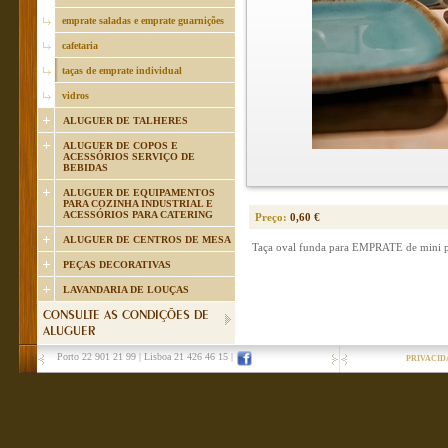
emprate saladas e emprate guarnições
cafetaria
taças de emprate individual
vidros
ALUGUER DE TALHERES
ALUGUER DE COPOS E
ACESSÓRIOS SERVIÇO DE
BEBIDAS
ALUGUER DE EQUIPAMENTOS
PARA COZINHA INDUSTRIAL E
ACESSÓRIOS PARA CATERING
Preço:
0,60 €
ALUGUER DE CENTROS DE MESA
Taça oval funda para EMPRATE de mini 
PEÇAS DECORATIVAS
LAVANDARIA DE LOUÇAS
CONSULTE AS CONDIÇÕES DE
ALUGUER
Porto 22 901 21 99
|
Lisboa 21 426 46 15
|
PRIVACID