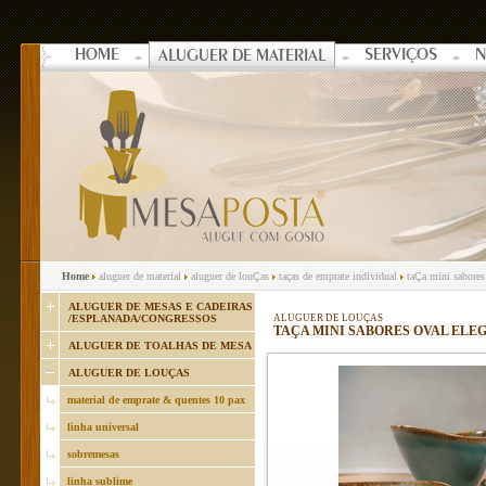
HOME
SERVIÇOS
N
ALUGUER DE MATERIAL
Home
aluguer de material
aluguer de louÇas
taças de emprate individual
taÇa mini sabores
ALUGUER DE MESAS E CADEIRAS
/ESPLANADA/CONGRESSOS
ALUGUER DE LOUÇAS
TAÇA MINI SABORES OVAL ELEGA
ALUGUER DE TOALHAS DE MESA
ALUGUER DE LOUÇAS
material de emprate & quentes 10 pax
linha universal
sobremesas
linha sublime