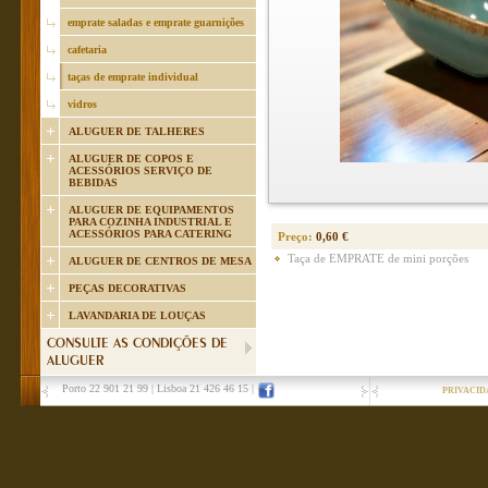
emprate saladas e emprate guarnições
cafetaria
taças de emprate individual
vidros
ALUGUER DE TALHERES
ALUGUER DE COPOS E
ACESSÓRIOS SERVIÇO DE
BEBIDAS
ALUGUER DE EQUIPAMENTOS
PARA COZINHA INDUSTRIAL E
ACESSÓRIOS PARA CATERING
Preço:
0,60 €
Taça de EMPRATE de mini porções
ALUGUER DE CENTROS DE MESA
PEÇAS DECORATIVAS
LAVANDARIA DE LOUÇAS
CONSULTE AS CONDIÇÕES DE
ALUGUER
Porto 22 901 21 99
|
Lisboa 21 426 46 15
|
PRIVACID