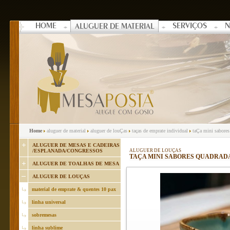
HOME
SERVIÇOS
N
ALUGUER DE MATERIAL
Home
aluguer de material
aluguer de louÇas
taças de emprate individual
taÇa mini sabores
ALUGUER DE MESAS E CADEIRAS
/ESPLANADA/CONGRESSOS
ALUGUER DE LOUÇAS
TAÇA MINI SABORES QUADRADA 
ALUGUER DE TOALHAS DE MESA
ALUGUER DE LOUÇAS
material de emprate & quentes 10 pax
linha universal
sobremesas
linha sublime