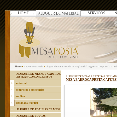
HOME
SERVIÇOS
N
ALUGUER DE MATERIAL
Home
aluguer de material
aluguer de mesas e cadeiras /esplanada/congressos
esplanada e jar
ALUGUER DE MESAS E CADEIRAS
/ESPLANADA/CONGRESSOS
ALUGUER DE MESAS E CADEIRAS /ESPLA
MESA BARROCA PRETA CAFE/ESP
universal
congressos e conferências
sublime
esplanada e jardim
ALUGUER DE TOALHAS DE MESA
ALUGUER DE LOUÇAS