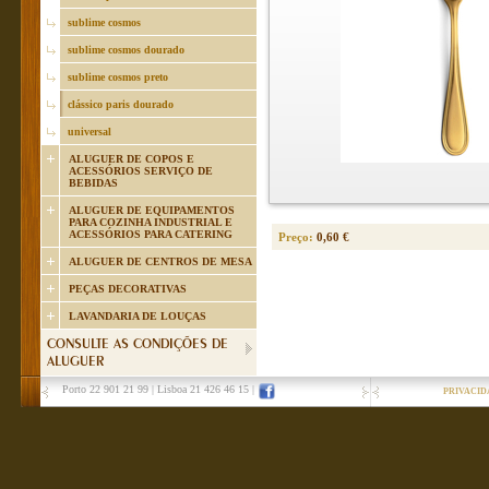
sublime cosmos
sublime cosmos dourado
sublime cosmos preto
clássico paris dourado
universal
ALUGUER DE COPOS E
ACESSÓRIOS SERVIÇO DE
BEBIDAS
ALUGUER DE EQUIPAMENTOS
PARA COZINHA INDUSTRIAL E
ACESSÓRIOS PARA CATERING
Preço:
0,60 €
ALUGUER DE CENTROS DE MESA
PEÇAS DECORATIVAS
LAVANDARIA DE LOUÇAS
CONSULTE AS CONDIÇÕES DE
ALUGUER
Porto 22 901 21 99
|
Lisboa 21 426 46 15
|
PRIVACID