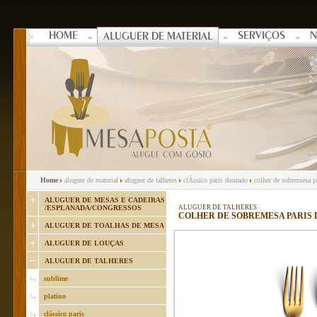
HOME
SERVIÇOS
N
ALUGUER DE MATERIAL
Home
aluguer de material
aluguer de talheres
clÁssico paris dourado
colher de sobremesa p
ALUGUER DE MESAS E CADEIRAS
/ESPLANADA/CONGRESSOS
ALUGUER DE TALHERES
COLHER DE SOBREMESA PARIS
ALUGUER DE TOALHAS DE MESA
ALUGUER DE LOUÇAS
ALUGUER DE TALHERES
sublime
platino
clássico paris