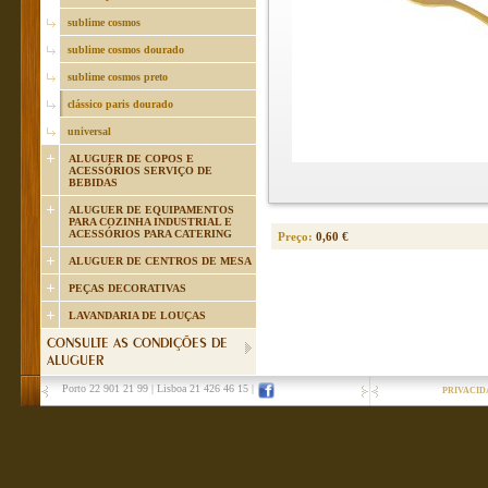
sublime cosmos
sublime cosmos dourado
sublime cosmos preto
clássico paris dourado
universal
ALUGUER DE COPOS E
ACESSÓRIOS SERVIÇO DE
BEBIDAS
ALUGUER DE EQUIPAMENTOS
PARA COZINHA INDUSTRIAL E
ACESSÓRIOS PARA CATERING
Preço:
0,60 €
ALUGUER DE CENTROS DE MESA
PEÇAS DECORATIVAS
LAVANDARIA DE LOUÇAS
CONSULTE AS CONDIÇÕES DE
ALUGUER
Porto 22 901 21 99
|
Lisboa 21 426 46 15
|
PRIVACID