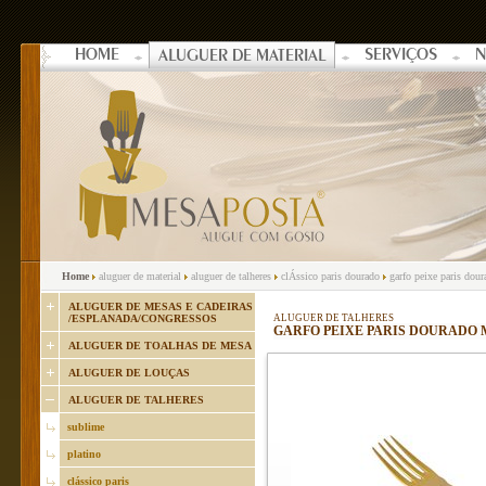
HOME
SERVIÇOS
N
ALUGUER DE MATERIAL
Home
aluguer de material
aluguer de talheres
clÁssico paris dourado
garfo peixe paris dou
ALUGUER DE MESAS E CADEIRAS
/ESPLANADA/CONGRESSOS
ALUGUER DE TALHERES
GARFO PEIXE PARIS DOURADO 
ALUGUER DE TOALHAS DE MESA
ALUGUER DE LOUÇAS
ALUGUER DE TALHERES
sublime
platino
clássico paris