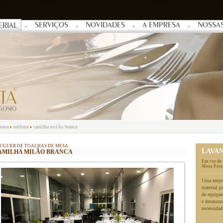
SERVIÇOS
NOVIDADES
A EMPRESA
NOSSA
ERIAL
 mesa
sublime
camilha milÃo branca
UGUER DE TOALHAS DE MESA
LAVA
AMILHA MILÃO BRANCA
Em vez de 
Mesa Posta
Uma empres
material p
de equipa
e desmonta
necessidad