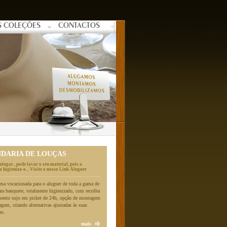
S COLEÇÕES
CONTACTOS
NDARIA DE LOUÇAS
alugar , pode lavar o seu material, pois a
 higieniza-o... Visite o nosso Link Aluguer
a vocacionada para o aluguer de toda a gama de
ara banquete, totalmente higienizado, com recolha
mento sujo em picket de 24h, opção de montagem
gem, criando alternativas ajustadas às suas
es.
mais