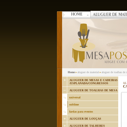
HOME
ALUGUER DE MAT
Home
aluguer de material
aluguer de toalhas de
ALUGUER DE MESAS E CADEIRAS
/ESPLANADA/CONGRESSOS
AL
C
ALUGUER DE TOALHAS DE MESA
universal
sublime
fardas para eventos
ALUGUER DE LOUÇAS
ALUGUER DE TALHERES