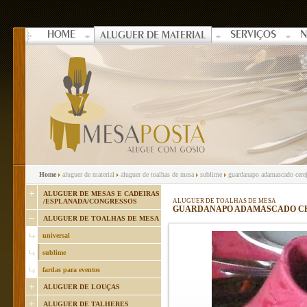
HOME
SERVIÇOS
N
ALUGUER DE MATERIAL
Home
aluguer de material
aluguer de toalhas de mesa
sublime
guardanapo adamascado cere
ALUGUER DE MESAS E CADEIRAS
/ESPLANADA/CONGRESSOS
ALUGUER DE TOALHAS DE MESA
GUARDANAPO ADAMASCADO C
ALUGUER DE TOALHAS DE MESA
universal
sublime
fardas para eventos
ALUGUER DE LOUÇAS
ALUGUER DE TALHERES