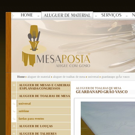
HOME
SERVIÇOS
N
ALUGUER DE MATERIAL
Home
aluguer de material
aluguer de toalhas de mesa
universal
guardanapo grÃo vasco
ALUGUER DE MESAS E CADEIRAS
/ESPLANADA/CONGRESSOS
ALUGUER DE TOALHAS DE MESA
GUARDANAPO GRÃO VASCO
ALUGUER DE TOALHAS DE MESA
universal
sublime
fardas para eventos
ALUGUER DE LOUÇAS
ALUGUER DE TALHERES