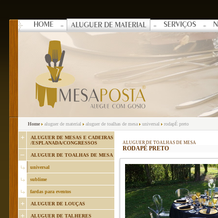
HOME
SERVIÇOS
N
ALUGUER DE MATERIAL
Home
aluguer de material
aluguer de toalhas de mesa
universal
rodapÉ preto
ALUGUER DE MESAS E CADEIRAS
/ESPLANADA/CONGRESSOS
ALUGUER DE TOALHAS DE MESA
RODAPÉ PRETO
ALUGUER DE TOALHAS DE MESA
universal
sublime
fardas para eventos
ALUGUER DE LOUÇAS
ALUGUER DE TALHERES