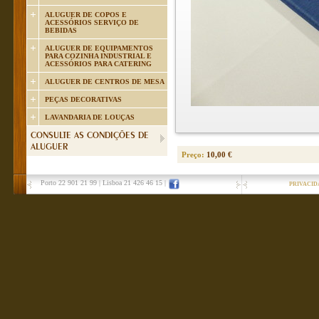
ALUGUER DE COPOS E
ACESSÓRIOS SERVIÇO DE
BEBIDAS
ALUGUER DE EQUIPAMENTOS
PARA COZINHA INDUSTRIAL E
ACESSÓRIOS PARA CATERING
ALUGUER DE CENTROS DE MESA
PEÇAS DECORATIVAS
LAVANDARIA DE LOUÇAS
CONSULTE AS CONDIÇÕES DE
ALUGUER
Preço:
10,00 €
Porto 22 901 21 99
|
Lisboa 21 426 46 15
|
PRIVACID