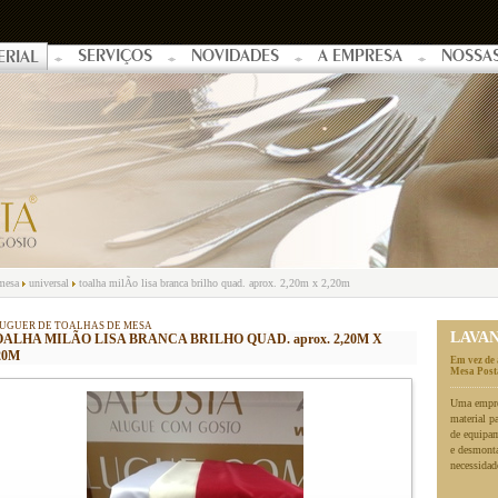
SERVIÇOS
NOVIDADES
A EMPRESA
NOSSA
ERIAL
 mesa
universal
toalha milÃo lisa branca brilho quad. aprox. 2,20m x 2,20m
UGUER DE TOALHAS DE MESA
LAVA
ALHA MILÃO LISA BRANCA BRILHO QUAD. aprox. 2,20M X
20M
Em vez de 
Mesa Posta
Uma empres
material p
de equipa
e desmonta
necessidad