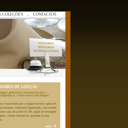
S COLEÇÕES
CONTACTOS
NDARIA DE LOUÇAS
alugar , pode lavar o seu material, pois a
 higieniza-o... Visite o nosso Link Aluguer
a vocacionada para o aluguer de toda a gama de
ara banquete, totalmente higienizado, com recolha
mento sujo em picket de 24h, opção de montagem
gem, criando alternativas ajustadas às suas
es.
mais