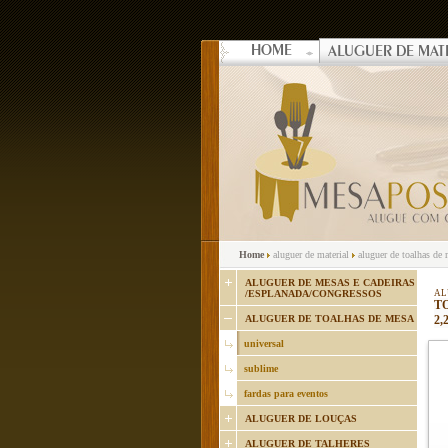
HOME
ALUGUER DE MAT
Home
aluguer de material
aluguer de toalhas de
ALUGUER DE MESAS E CADEIRAS
/ESPLANADA/CONGRESSOS
AL
TO
ALUGUER DE TOALHAS DE MESA
2,
universal
sublime
fardas para eventos
ALUGUER DE LOUÇAS
ALUGUER DE TALHERES