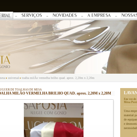
SERVIÇOS
NOVIDADES
A EMPRESA
NOSSA
ERIAL
 mesa
universal
toalha milÃo vermelha brilho quad. aprox. 2,20m x 2,20m
UGUER DE TOALHAS DE MESA
LAVA
ALHA MILÃO VERMELHA BRILHO QUAD. aprox. 2,20M x 2,20M
Em vez de 
Mesa Posta
Uma empres
material p
de equipa
e desmonta
necessidad