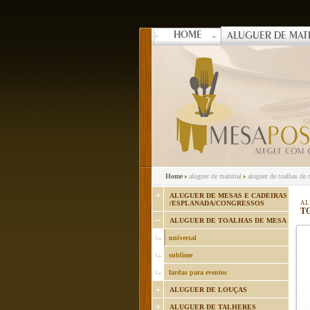
HOME
ALUGUER DE MAT
Home
aluguer de material
aluguer de toalhas de
ALUGUER DE MESAS E CADEIRAS
/ESPLANADA/CONGRESSOS
AL
TO
ALUGUER DE TOALHAS DE MESA
universal
sublime
fardas para eventos
ALUGUER DE LOUÇAS
ALUGUER DE TALHERES