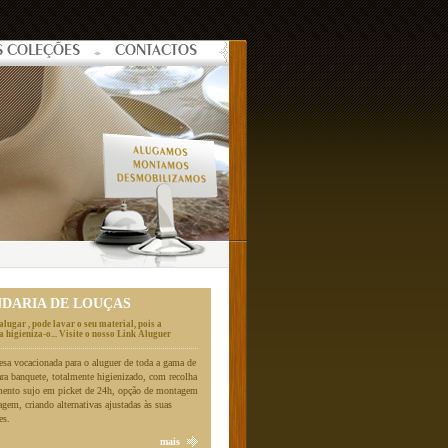
S COLEÇÕES
CONTACTOS
NDARIA DE LOUÇAS
alugar , pode lavar o seu material, pois a
 higieniza-o... Visite o nosso Link Aluguer
a vocacionada para o aluguer de toda a gama de
ara banquete, totalmente higienizado, com recolha
mento sujo em picket de 24h, opção de montagem
gem, criando alternativas ajustadas às suas
es.
mais