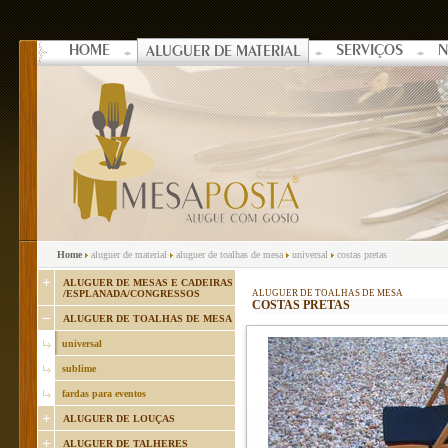
HOME
SERVIÇOS
N
ALUGUER DE MATERIAL
Home
aluguer de material
aluguer de toalhas de mesa
universal
costas pretas
ALUGUER DE MESAS E CADEIRAS
/ESPLANADA/CONGRESSOS
ALUGUER DE TOALHAS DE MESA
COSTAS PRETAS
ALUGUER DE TOALHAS DE MESA
universal
sublime
fardas para eventos
ALUGUER DE LOUÇAS
ALUGUER DE TALHERES