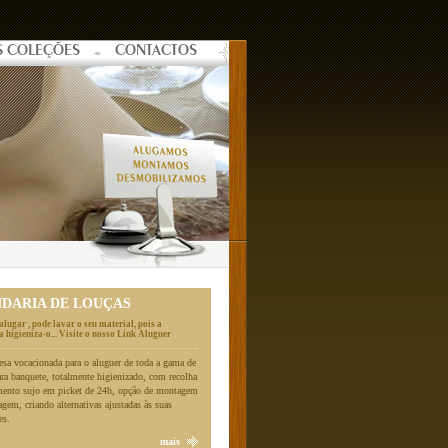
S COLEÇÕES
CONTACTOS
NDARIA DE LOUÇAS
alugar , pode lavar o seu material, pois a
 higieniza-o... Visite o nosso Link Aluguer
a vocacionada para o aluguer de toda a gama de
ara banquete, totalmente higienizado, com recolha
mento sujo em picket de 24h, opção de montagem
gem, criando alternativas ajustadas às suas
es.
mais