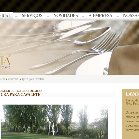
SERVIÇOS
NOVIDADES
A EMPRESA
NOSSA
ERIAL
 mesa
universal
lycra para cavalete
UGUER DE TOALHAS DE MESA
LAVA
YCRA PARA CAVALETE
Em vez de 
Mesa Posta
Uma empres
material p
de equipa
e desmonta
necessidad