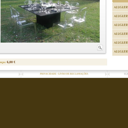
ALUGUER
ALUGUER
ALUGUER
ALUGUER
ALUGUER 
ALUGUER 
reço:
6,00 €
-
©2
PRIVACIDADE
LIVRO DE RECLAMAÇÕES