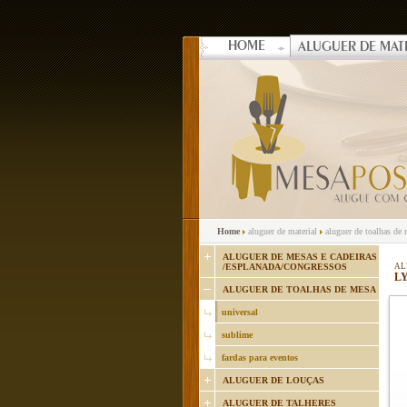
HOME
ALUGUER DE MAT
Home
aluguer de material
aluguer de toalhas de
ALUGUER DE MESAS E CADEIRAS
/ESPLANADA/CONGRESSOS
AL
L
ALUGUER DE TOALHAS DE MESA
universal
sublime
fardas para eventos
ALUGUER DE LOUÇAS
ALUGUER DE TALHERES