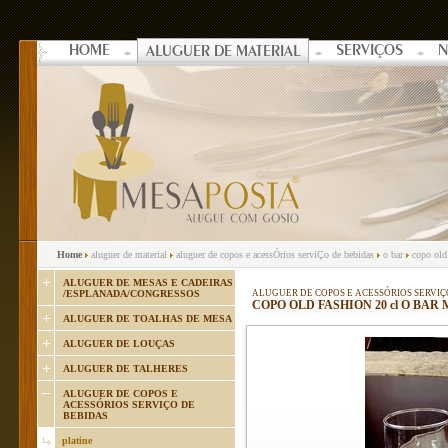
HOME
SERVIÇOS
N
ALUGUER DE MATERIAL
Home
aluguer de material
aluguer de copos e acessÓrios serviÇo de bebidas
o bar
copo old 
ALUGUER DE MESAS E CADEIRAS
/ESPLANADA/CONGRESSOS
ALUGUER DE COPOS E ACESSÓRIOS SERVIÇ
COPO OLD FASHION 20 cl O BAR 
ALUGUER DE TOALHAS DE MESA
ALUGUER DE LOUÇAS
ALUGUER DE TALHERES
ALUGUER DE COPOS E
ACESSÓRIOS SERVIÇO DE
BEBIDAS
platine