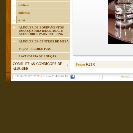
sublime
universal
o bar
ALUGUER DE EQUIPAMENTOS
PARA COZINHA INDUSTRIAL E
ACESSÓRIOS PARA CATERING
ALUGUER DE CENTROS DE MESA
PEÇAS DECORATIVAS
LAVANDARIA DE LOUÇAS
CONSULTE AS CONDIÇÕES DE
Preço:
0,25 €
ALUGUER
Porto 22 901 21 99
|
Lisboa 21 426 46 15
|
PRIVACID