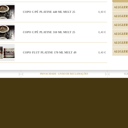
ALUGUER
COPO C/PÉ PLATINE 440 ML MULT 25
0,40 €
ALUGUER
ALUGUER
COPO C/PÉ PLATINE 310 ML MULT 25
0,40 €
ALUGUER
ALUGUER 
ALUGUER 
COPO FLUT PLATINE 170 ML MULT 49
0,40 €
-
©2
PRIVACIDADE
LIVRO DE RECLAMAÇÕES