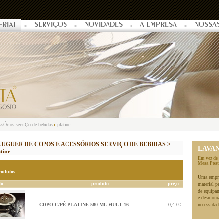
SERVIÇOS
NOVIDADES
A EMPRESA
NOSSA
ERIAL
essÓrios serviÇo de bebidas
platine
LUGUER DE COPOS E ACESSÓRIOS SERVIÇO DE BEBIDAS >
LAVA
atine
Em vez de 
Mesa Posta
rodutos
Uma empres
to
produto
preço
material p
de equipa
e desmonta
COPO C/PÉ PLATINE 580 ML MULT 16
0,40 €
necessidad