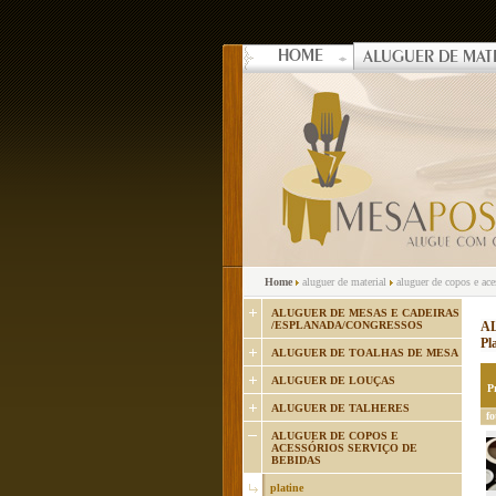
HOME
ALUGUER DE MAT
Home
aluguer de material
aluguer de copos e ac
ALUGUER DE MESAS E CADEIRAS
/ESPLANADA/CONGRESSOS
A
Pl
ALUGUER DE TOALHAS DE MESA
ALUGUER DE LOUÇAS
P
ALUGUER DE TALHERES
fo
ALUGUER DE COPOS E
ACESSÓRIOS SERVIÇO DE
BEBIDAS
platine