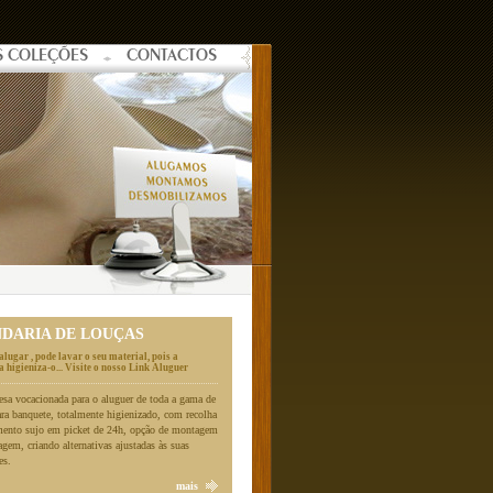
S COLEÇÕES
CONTACTOS
NDARIA DE LOUÇAS
alugar , pode lavar o seu material, pois a
 higieniza-o... Visite o nosso Link Aluguer
a vocacionada para o aluguer de toda a gama de
ara banquete, totalmente higienizado, com recolha
mento sujo em picket de 24h, opção de montagem
gem, criando alternativas ajustadas às suas
es.
mais