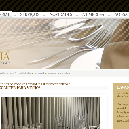
SERVIÇOS
NOVIDADES
A EMPRESA
NOSSA
ERIAL
essÓrios serviÇo de bebidas
universal
decanter para vinhos
UGUER DE COPOS E ACESSÓRIOS SERVIÇO DE BEBIDAS
LAVA
ECANTER PARA VINHOS
Em vez de 
Mesa Posta
Uma empres
material p
de equipa
e desmonta
necessidad