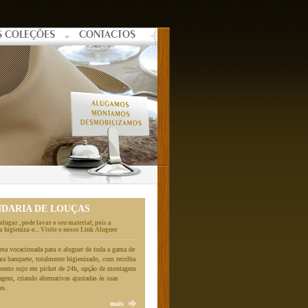
S COLEÇÕES
CONTACTOS
NDARIA DE LOUÇAS
alugar , pode lavar o seu material, pois a
 higieniza-o... Visite o nosso Link Aluguer
a vocacionada para o aluguer de toda a gama de
ara banquete, totalmente higienizado, com recolha
mento sujo em picket de 24h, opção de montagem
gem, criando alternativas ajustadas às suas
es.
mais