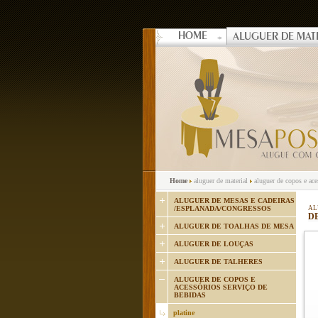
HOME
ALUGUER DE MAT
Home
aluguer de material
aluguer de copos e ac
ALUGUER DE MESAS E CADEIRAS
/ESPLANADA/CONGRESSOS
AL
D
ALUGUER DE TOALHAS DE MESA
ALUGUER DE LOUÇAS
ALUGUER DE TALHERES
ALUGUER DE COPOS E
ACESSÓRIOS SERVIÇO DE
BEBIDAS
platine