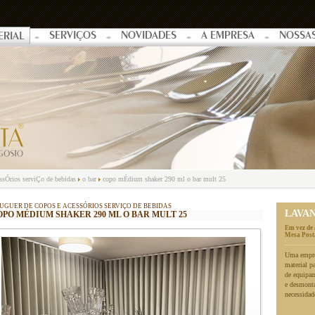
SERVIÇOS
NOVIDADES
A EMPRESA
NOSSA
ERIAL
essÓrios serviÇo de bebidas
o bar
copo mÉdium shaker 290 ml o bar mult 25
UGUER DE COPOS E ACESSÓRIOS SERVIÇO DE BEBIDAS
LAVA
OPO MÉDIUM SHAKER 290 ML O BAR MULT 25
Em vez de 
Mesa Posta
Uma empres
material p
de equipa
e desmonta
necessidad