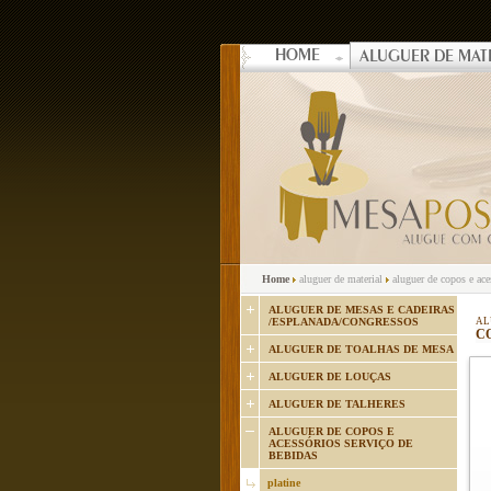
HOME
ALUGUER DE MAT
Home
aluguer de material
aluguer de copos e ac
ALUGUER DE MESAS E CADEIRAS
/ESPLANADA/CONGRESSOS
AL
C
ALUGUER DE TOALHAS DE MESA
ALUGUER DE LOUÇAS
ALUGUER DE TALHERES
ALUGUER DE COPOS E
ACESSÓRIOS SERVIÇO DE
BEBIDAS
platine