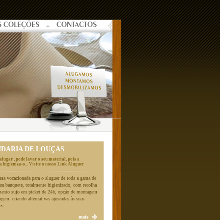
S COLEÇÕES
CONTACTOS
NDARIA DE LOUÇAS
alugar , pode lavar o seu material, pois a
 higieniza-o... Visite o nosso Link Aluguer
a vocacionada para o aluguer de toda a gama de
ara banquete, totalmente higienizado, com recolha
mento sujo em picket de 24h, opção de montagem
gem, criando alternativas ajustadas às suas
es.
mais