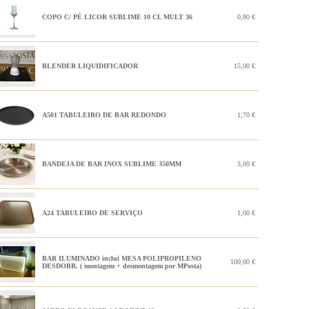
COPO C/ PÉ LICOR SUBLIME 10 CL MULT 36
0,80 €
BLENDER LIQUIDIFICADOR
15,00 €
A501 TABULEIRO DE BAR REDONDO
1,70 €
BANDEJA DE BAR INOX SUBLIME 350MM
3,00 €
A24 TABULEIRO DE SERVIÇO
1,00 €
BAR ILUMINADO inclui MESA POLIPROPILENO
100,00 €
DESDOBR. ( montagem + desmontagem por MPosta)