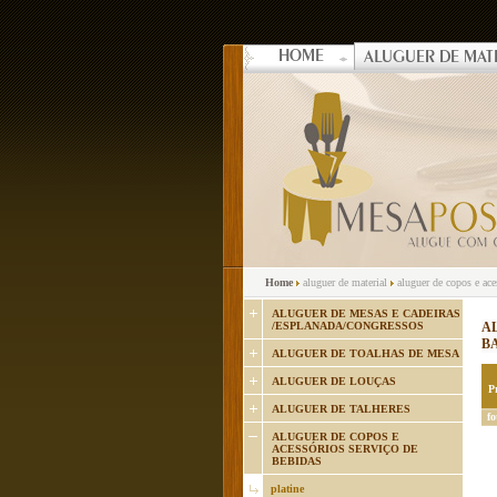
HOME
ALUGUER DE MAT
Home
aluguer de material
aluguer de copos e ac
ALUGUER DE MESAS E CADEIRAS
/ESPLANADA/CONGRESSOS
A
B
ALUGUER DE TOALHAS DE MESA
ALUGUER DE LOUÇAS
P
ALUGUER DE TALHERES
fo
ALUGUER DE COPOS E
ACESSÓRIOS SERVIÇO DE
BEBIDAS
platine