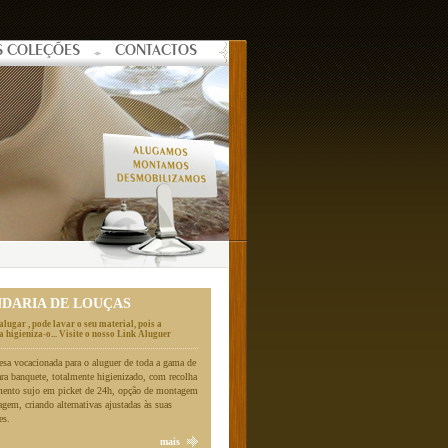
S COLEÇÕES
CONTACTOS
NDARIA DE LOUÇAS
alugar , pode lavar o seu material, pois a
 higieniza-o... Visite o nosso Link Aluguer
a vocacionada para o aluguer de toda a gama de
ara banquete, totalmente higienizado, com recolha
mento sujo em picket de 24h, opção de montagem
gem, criando alternativas ajustadas às suas
es.
mais