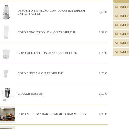
ALUGUER
DEPÓSITO EM VIDRO COM TORNEIRA VARIAM
7,50 €
ENTRE 8 A 12 LT
ALUGUER
ALUGUER
COPO LONG DRINK 22 cl O BAR MULT 49
0,23 €
ALUGUER
ALUGUER 
ALUGUER 
COPO OLD FASHION 20 cl O BAR MULT 36
0,25 €
COPO SHOT 7 cl O BAR MULT 49
0,23 €
SHAKER BOSTON
2,50 €
COPO MEDIUM SHAKER 370 ML O BAR MULT 25
0,30 €