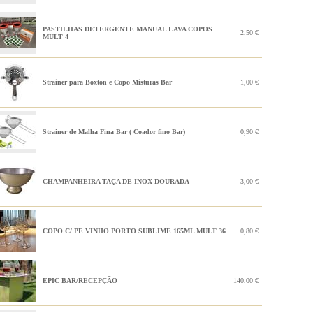
PASTILHAS DETERGENTE MANUAL LAVA COPOS
2,50 €
MULT 4
Strainer para Boxton e Copo Misturas Bar
1,00 €
Strainer de Malha Fina Bar ( Coador fino Bar)
0,90 €
CHAMPANHEIRA TAÇA DE INOX DOURADA
3,00 €
COPO C/ PE VINHO PORTO SUBLIME 165ML MULT 36
0,80 €
EPIC BAR/RECEPÇÃO
140,00 €