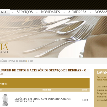
SERVIÇOS
NOVIDADES
A EMPRESA
NOSSA
ERIAL
essÓrios serviÇo de bebidas
o bar
LUGUER DE COPOS E ACESSÓRIOS SERVIÇO DE BEBIDAS > O
LAVA
AR
Em vez de 
Mesa Posta
rodutos
Uma empres
to
produto
preço
material p
de equipa
e desmonta
DEPÓSITO EM VIDRO COM TORNEIRA VARIAM
5,00 €
necessidad
ENTRE 5 A 7,5 LT