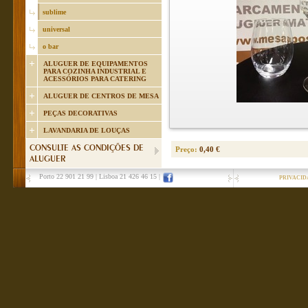
sublime
universal
o bar
ALUGUER DE EQUIPAMENTOS
PARA COZINHA INDUSTRIAL E
ACESSÓRIOS PARA CATERING
ALUGUER DE CENTROS DE MESA
PEÇAS DECORATIVAS
LAVANDARIA DE LOUÇAS
CONSULTE AS CONDIÇÕES DE
Preço:
0,40 €
ALUGUER
Porto 22 901 21 99
|
Lisboa 21 426 46 15
|
PRIVACID