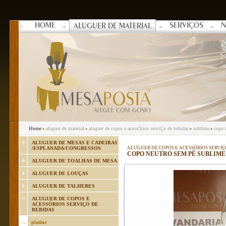
HOME
SERVIÇOS
N
ALUGUER DE MATERIAL
Home
aluguer de material
aluguer de copos e acessÓrios serviÇo de bebidas
sublime
copo 
ALUGUER DE MESAS E CADEIRAS
/ESPLANADA/CONGRESSOS
ALUGUER DE COPOS E ACESSÓRIOS SERVIÇ
COPO NEUTRO SEM PÉ SUBLIME 
ALUGUER DE TOALHAS DE MESA
ALUGUER DE LOUÇAS
ALUGUER DE TALHERES
ALUGUER DE COPOS E
ACESSÓRIOS SERVIÇO DE
BEBIDAS
platine